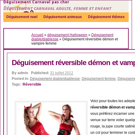
Déguisement Carnaval pas cher
Déguisement carnaval adulte, femme et enfant
Déguisement noel
Déguisement animaux
Déguisement thèmes
Sexy
Déguisement couple
Déguisements par genre
Idées
Accueil
»
déguisement Halloween
»
Déguisement
Accessoires
diable/diablesse
»
Déguisement réversible démon et
vampire femme
Déguisement réversible démon et vam
By
admin
Published:
31 juillet 2012
Posted in:
Déguisement diable/diablesse
,
Déguisement femme
,
Déguiseme
Tags:
Réversible
Voici pour toutes les adept
réversible démon et vamp
vous préférez incarner un
venue sur terre voler que
rouge, la jupe courte satiné
un col pour terminer le co