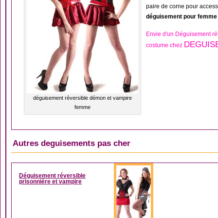
paire de corne pour acces
déguisement pour femme
Envie d'un Déguisement ré
DEGUISE
costume chez
déguisement réversible démon et vampire
femme
Autres deguisements pas cher
DÉGUISEMENT FEMM
Déguisement réversible
prisonnière et vampire