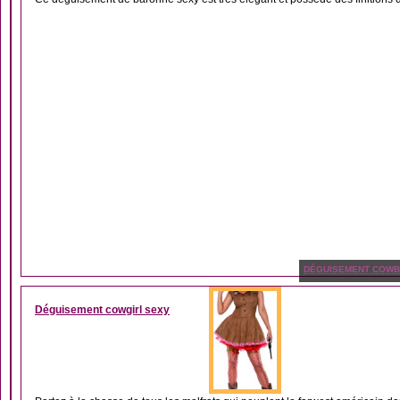
DÉGUISEMENT COWB
Déguisement cowgirl sexy