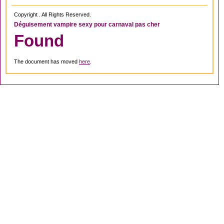
Copyright . All Rights Reserved.
Déguisement vampire sexy pour carnaval pas cher
Found
The document has moved
here
.