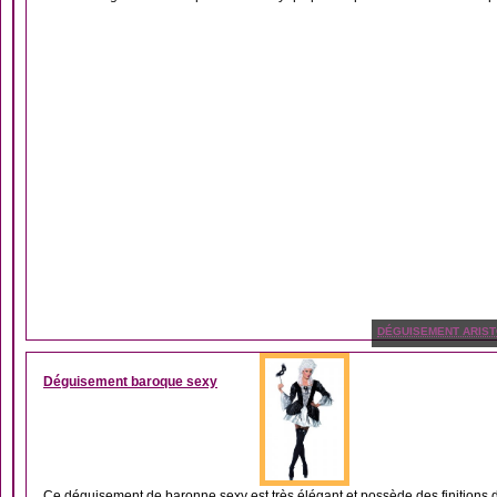
DÉGUISEMENT ARIS
Déguisement baroque sexy
Ce déguisement de baronne sexy est très élégant et possède des finitions de