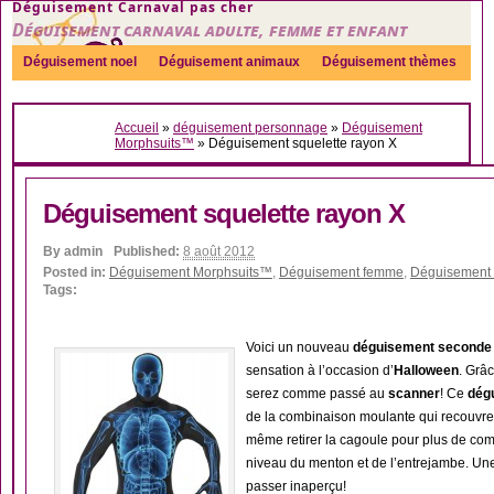
Déguisement Carnaval pas cher
Déguisement carnaval adulte, femme et enfant
Déguisement noel
Déguisement animaux
Déguisement thèmes
Sexy
Déguisement couple
Déguisements par genre
Idées
Accueil
»
déguisement personnage
»
Déguisement
Accessoires
Morphsuits™
»
Déguisement squelette rayon X
Déguisement squelette rayon X
By
admin
Published:
8 août 2012
Posted in:
Déguisement Morphsuits™
,
Déguisement femme
,
Déguisement
Tags:
Voici un nouveau
déguisement seconde 
sensation à l’occasion d’
Halloween
. Grâ
serez comme passé au
scanner
! Ce
dég
de la combinaison moulante qui recouvre 
même retirer la cagoule pour plus de com
niveau du menton et de l’entrejambe. Un
passer inaperçu!