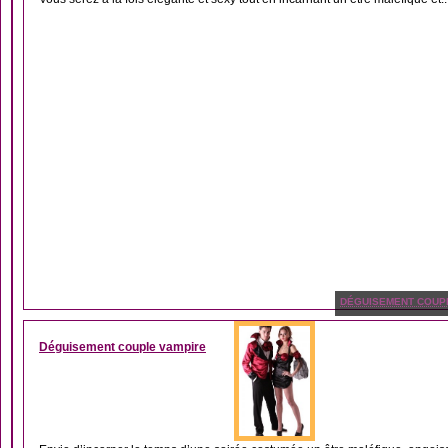
DÉGUISEMENT COUP
Déguisement couple vampire