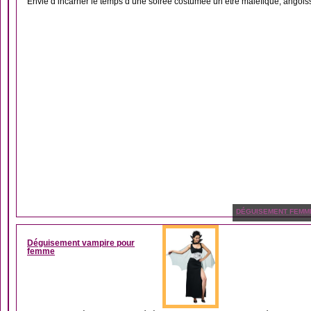
Envie d’incarner le temps d’une soirée costumée un être maléfique, angoissa
DÉGUISEMENT FEMM
Déguisement vampire pour
femme