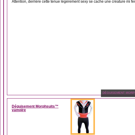
Attention, derrière cette tenue légèrement sexy se cache une créature mi fe
DÉGUISEMENT MORP
Déguisement Morphsuits™
vampire