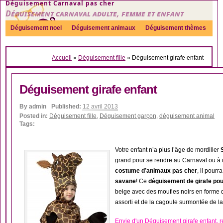
Déguisement Carnaval pas cher
Déguisement carnaval adulte, femme et enfant
Déguisement noel
Déguisement animaux
Déguisement thèmes
Sexy
Déguisement couple
Déguisements par genre
Idées
Accueil
»
Déguisement fille
»
Déguisement girafe enfant
Accessoires
Déguisement girafe enfant
By
admin
Published:
12 avril 2013
Posted in:
Déguisement fille
,
Déguisement garçon
,
déguisement animal
Tags:
Votre enfant n’a plus l’âge de mordiller
grand pour se rendre au Carnaval ou à 
costume d’animaux pas cher
, il pourr
savane
! Ce
déguisement de girafe pou
beige avec des moufles noirs en forme 
assorti et de la cagoule surmontée de la 
Envie d'un Déguisement girafe enfant, 