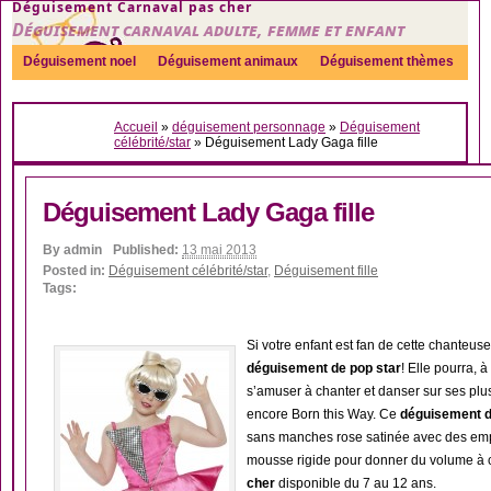
Déguisement Carnaval pas cher
Déguisement carnaval adulte, femme et enfant
Déguisement noel
Déguisement animaux
Déguisement thèmes
Sexy
Déguisement couple
Déguisements par genre
Idées
Accueil
»
déguisement personnage
»
Déguisement
Accessoires
célébrité/star
»
Déguisement Lady Gaga fille
Déguisement Lady Gaga fille
By
admin
Published:
13 mai 2013
Posted in:
Déguisement célébrité/star
,
Déguisement fille
Tags:
Si votre enfant est fan de cette chanteuse
déguisement de pop star
! Elle pourra, 
s’amuser à chanter et danser sur ses plu
encore Born this Way. Ce
déguisement de
sans manches rose satinée avec des empi
mousse rigide pour donner du volume à 
cher
disponible du 7 au 12 ans.