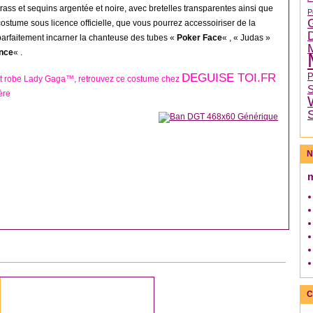
rass et sequins argentée et noire, avec bretelles transparentes ainsi que
P
ostume sous licence officielle, que vous pourrez accessoiriser de la
arfaitement incarner la chanteuse des tubes «
Poker Face
« , « Judas »
nce
« .
DEGUISE TOI.FR
t robe Lady Gaga™, retrouvez ce costume chez
ère
N
DÉGUISEMENT COUPLE
C