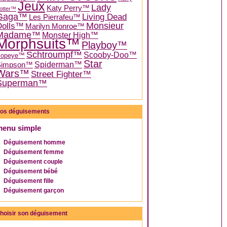
Jeux
Lady
Katy Perry™
otter™
Gaga™
Living Dead
Les Pierrafeu™
Dolls™
Monsieur
Marilyn Monroe™
Madame™
Monster High™
Morphsuits™
Playboy™
Schtroumpf™
Scooby-Doo™
Popeye™
Star
Spiderman™
Simpson™
Wars™
Street Fighter™
Superman™
os déguisements
menu simple
Déguisement homme
Déguisement femme
Déguisement couple
Déguisement bébé
Déguisement fille
Déguisement garçon
hoisir son déguisement