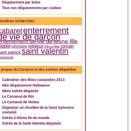
Déguisement par lettre
Tous nos déguisements par couleur
ernières recherches
enterrement
cabaret
de vie de garçon
enterrement de vie de jeune fille
ippie
religieux
romain
infirmière
Réversible
saint valentin
aint patrick
teampunk
 propos du Carnaval et des soirées déguisées
Calendrier des fêtes costumées 2013
Idée déguisement Halloween
Idées soirée déguisée
Le Carnaval de Rio
Le Carnaval de Venise
Organiser un réveillon de la Saint Sylvestre
costumé
Soirée à thème fin du monde
Soirée de la Saint Valentin déguisée