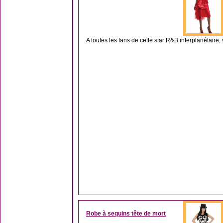
A toutes les fans de cette star R&B interplanétaire, vo
Robe à sequins tête de mort