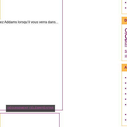
D
ez Addams lorsqu’il vous verra dans...
h
s
s
A
DÉGUISEMENT CÉLÉBRITÉ/STAR