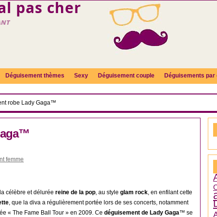
l pas cher
ant
Déguisement thèmes
Sexy
Déguisement couple
Déguisements par 
nt robe Lady Gaga™
Gaga™
nt femme
C
la célèbre et délurée
reine de la pop
, au style
glam rock
, en enfilant cette
ette
, que la diva a régulièrement portée lors de ses concerts, notamment
rnée « The Fame Ball Tour » en 2009. Ce
déguisement de Lady Gaga
™ se