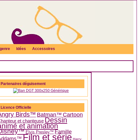
genre
Idées
Accessoires
Partenaires déguisement
Licence Officielle
Angry Birds™
Batman™
Cartoon
Dessin
hanteur et chanteuse
animé et animation
Disney™
Famille
Elvis Presley™
Film et série
Addams™
Harry