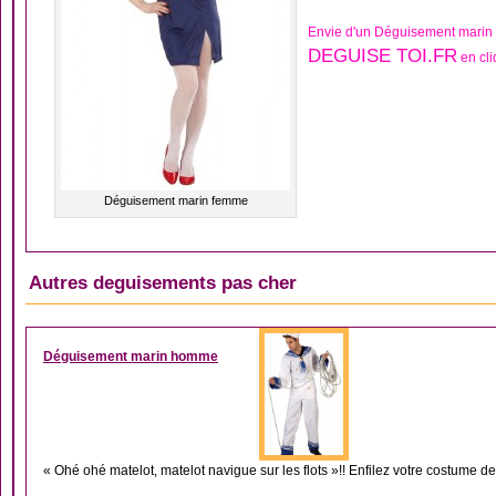
Envie d'un Déguisement marin
DEGUISE TOI.FR
en cli
Déguisement marin femme
Autres deguisements pas cher
DÉGUISEMENT HOM
Déguisement marin homme
« Ohé ohé matelot, matelot navigue sur les flots »!! Enfilez votre costume de 