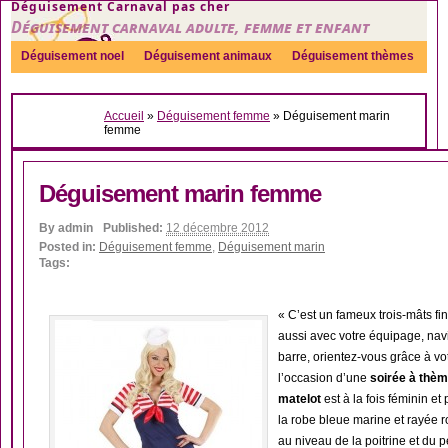
Déguisement Carnaval pas cher
Déguisement carnaval adulte, femme et enfant
Déguisement noel
Déguisement animaux
Déguisement thèmes
Sexy
Déguisement couple
Déguisements par genre
Idées
Accueil
»
Déguisement femme
»
Déguisement marin
Accessoires
femme
Déguisement marin femme
By
admin
Published:
12 décembre 2012
Posted in:
Déguisement femme
,
Déguisement marin
Tags:
« C’est un fameux trois-mâts f
aussi avec votre équipage, nav
barre, orientez-vous grâce à vo
l’occasion d’une
soirée à thè
matelot
est à la fois féminin et
la robe bleue marine et rayée r
au niveau de la poitrine et du p