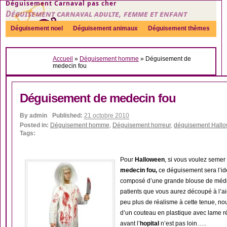
Déguisement Carnaval pas cher
Déguisement carnaval adulte, femme et enfant
Déguisement noel
Déguisement animaux
Déguisement thèmes
Sexy
Déguisement couple
Déguisements par genre
Idées
Accueil
»
Déguisement homme
»
Déguisement de
Accessoires
medecin fou
Déguisement de medecin fou
By
admin
Published:
21 octobre 2010
Posted in:
Déguisement homme
,
Déguisement horreur
,
déguisement Hall
Tags:
Pour
Halloween
, si vous voulez semer
medecin fou,
ce déguisement sera l’id
composé d’une grande blouse de médec
patients que vous aurez découpé à l’a
peu plus de réalisme à cette tenue, 
d’un couteau en plastique avec lame ré
avant l’
hopital
n’est pas loin…..