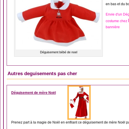
en bas et du b
Envie d'un Dé
costume chez
bannière
Déguisement bébé de noel
Autres deguisements pas cher
DÉGUISEMENT NOËL
Déguisement de mère Noël
Prenez part à la magie de Noël en enfilant ce déguisement de mère Noël pa