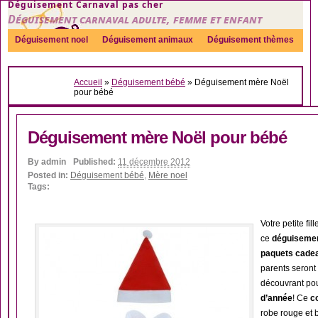
Déguisement Carnaval pas cher
Déguisement carnaval adulte, femme et enfant
Déguisement noel
Déguisement animaux
Déguisement thèmes
Sexy
Déguisement couple
Déguisements par genre
Idées
Accueil
»
Déguisement bébé
»
Déguisement mère Noël
Accessoires
pour bébé
Déguisement mère Noël pour bébé
By
admin
Published:
11 décembre 2012
Posted in:
Déguisement bébé
,
Mère noel
Tags:
Votre petite fi
ce
déguisemen
paquets cade
parents seront
découvrant pou
d’année
! Ce
c
robe rouge et 