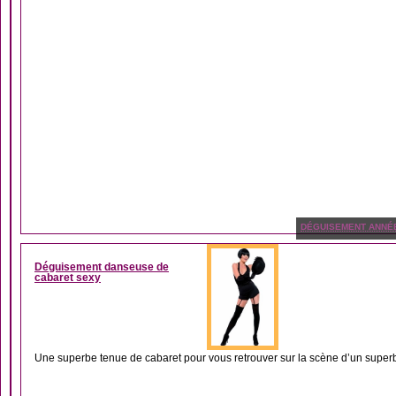
DÉGUISEMENT ANNÉ
Déguisement danseuse de
cabaret sexy
Une superbe tenue de cabaret pour vous retrouver sur la scène d’un superbe