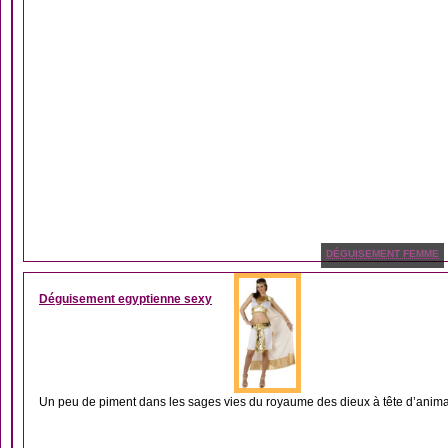
DÉGUISEMENT FEMME
Déguisement egyptienne sexy
Un peu de piment dans les sages vies du royaume des dieux à tête d’anima