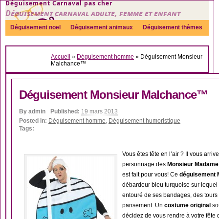
Déguisement Carnaval pas cher
Déguisement carnaval adulte, femme et enfant
Déguisement noel
Déguisement animaux
Déguisement thèmes
Sexy
Déguisement couple
Déguisements par genre
Idées
Accueil
»
Déguisement homme
»
Déguisement Monsieur
Accessoires
Malchance™
Déguisement Monsieur Malchance™
By
admin
Published:
19 mars 2013
Posted in:
Déguisement homme
,
Déguisement humoristique
Tags:
Vous êtes tête en l’air ? Il vous arriv
personnage des
Monsieur Madame
est fait pour vous! Ce
déguisement 
débardeur bleu turquoise sur lequel
entouré de ses bandages, des tours 
pansement. Un
costume original
sou
décidez de vous rendre à votre fête 