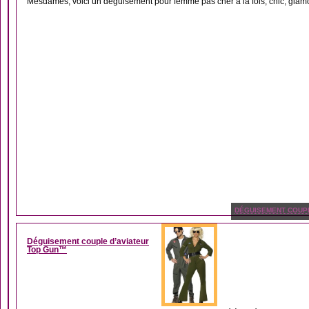
Mesdames, voici un déguisement pour femme pas cher à la fois, chic, glamou
DÉGUISEMENT COUP
Déguisement couple d’aviateur
Top Gun™