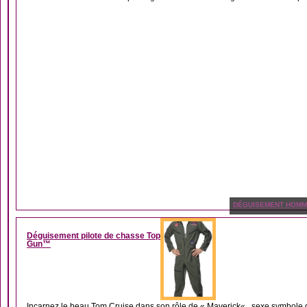
DÉGUISEMENT HOM
Déguisement pilote de chasse Top
Gun™
Incarnez le beau Tom Cruise dans son rôle de « Maverick« , sexe symbole 