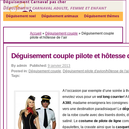
Déguisement Carnaval pas cher
Déguisement carnaval adulte, femme et enfant
Déguisement noel
Déguisement animaux
Déguisement thèmes
Sexy
Déguisement couple
Déguisements par genre
Idées
Accueil
»
Déguisement couple
»
Déguisement couple
Accessoires
pilote et hôtesse de l’air
Déguisement couple pilote et hôtesse d
By
admin
Published:
9 janvier 2013
Posted in:
Déguisement couple
,
Déguisement pilote d'avion/hôtesse de l'ai
Tags:
A l’occasion par exemple d’une soirée à 
envolez vous pour un
vol long courrier
! A
A380
, madame enseignera les consignes de
vers une destination paradisiaque! Le
dég
de la robe courte avec des liserés dorés, d
satiné. Le
costume de pilote de ligne
comp
épaulettes, la cravate ainsi que la
casquet