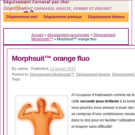
Déguisement Carnaval pas cher
Déguisement carnaval adulte, femme et enfant
Déguisement noel
Déguisement animaux
Déguisement thèmes
Sexy
Déguisement couple
Déguisements par genre
Idées
Accueil
»
déguisement personnage
»
Déguisement
Accessoires
Morphsuits™
»
Morphsuit™ orange fluo
Morphsuit™ orange fluo
By
admin
Published:
22 janvier 2013
Posted in:
Déguisement Morphsuits™
,
Déguisement femme
,
Déguisement
Tags:
A l’occasion d’Halloween comme de tou
cette
seconde peau brillante
à la lumi
vous pourrez vous amuser à jouer des 
se compose d’une combinaison moulante
dans le dos pour en faciliter l’utilisatio
et respirer sans difficulté!