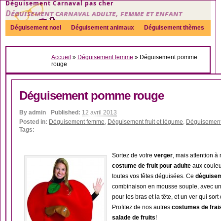
Déguisement Carnaval pas cher
Déguisement carnaval adulte, femme et enfant
Déguisement noel
Déguisement animaux
Déguisement thèmes
Sexy
Déguisement couple
Déguisements par genre
Idées
Accueil
»
Déguisement femme
»
Déguisement pomme
Accessoires
rouge
Déguisement pomme rouge
By
admin
Published:
12 avril 2013
Posted in:
Déguisement femme
,
Déguisement fruit et légume
,
Déguisemen
Tags:
Sortez de votre
verger
, mais attention à
costume de fruit pour adulte
aux couleur
toutes vos fêtes déguisées. Ce
déguise
combinaison en mousse souple, avec une 
pour les bras et la tête, et un ver qui sort
Profitez de nos autres
costumes de frai
salade de fruits
!