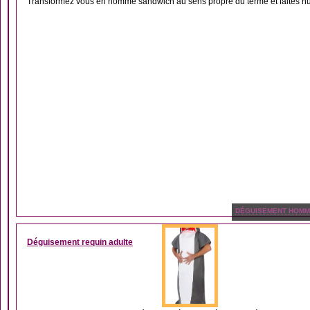
Transformez vous en homme sandwich au sens propre du terme et faites hurl
DÉGUISEMENT HOM
Déguisement requin adulte