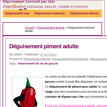
Déguisement Carnaval pas cher
Déguisement carnaval adulte, femme et enfant
Déguisement noel
Déguisement animaux
Déguisement thèmes
Sexy
Déguisement couple
Déguisements par genre
Idées
Accueil
»
Déguisement femme
»
Déguisement piment
Accessoires
adulte
Déguisement piment adulte
By
admin
Published:
15 avril 2013
Posted in:
Déguisement femme
,
Déguisement fruit et légume
,
Déguisemen
Tags:
enterrement de vie de garçon
La soirée va être hot et calienté! Parfait pour me
garçon
comme à toute fête déguisée, ce costu
Ce
déguisement de piment pour adulte
se com
rouge
avec des ouvertures pour les bras et la têt
costume de légume pas cher
qui conviendra à
Envie d'un Déguisement piment adulte, retrouv