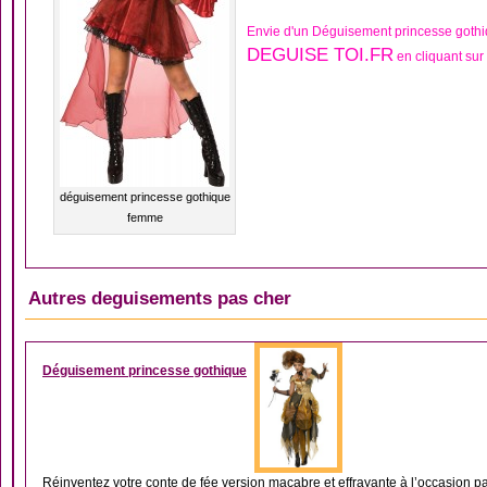
Envie d'un Déguisement princesse goth
DEGUISE TOI.FR
en cliquant sur
déguisement princesse gothique
femme
Autres deguisements pas cher
DÉGUISEMENT FEMM
Déguisement princesse gothique
Réinventez votre conte de fée version macabre et effrayante à l’occasion pa