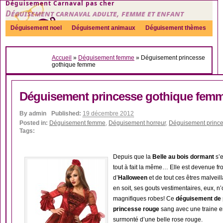
Déguisement Carnaval pas cher
Déguisement carnaval adulte, femme et enfant
Déguisement noel
Déguisement animaux
Déguisement thèmes
Sexy
Déguisement couple
Déguisements par genre
Idées
Accueil
»
Déguisement femme
»
Déguisement princesse
Accessoires
gothique femme
Déguisement princesse gothique fem
By
admin
Published:
19 décembre 2012
Posted in:
Déguisement femme
,
Déguisement horreur
,
Déguisement prince
Tags:
Depuis que la
Belle au bois dormant
s’e
tout à fait la même… Elle est devenue froi
d’
Halloween
et de tout ces êtres malveill
en soit, ses gouts vestimentaires, eux, n
magnifiques robes! Ce
déguisement de 
princesse rouge
sang avec une traine en 
surmonté d’une belle rose rouge.