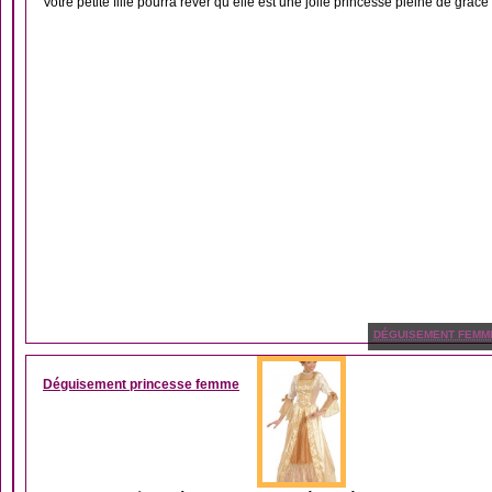
Votre petite fille pourra rêver qu’elle est une jolie princesse pleine de grâce
DÉGUISEMENT FEMM
Déguisement princesse femme