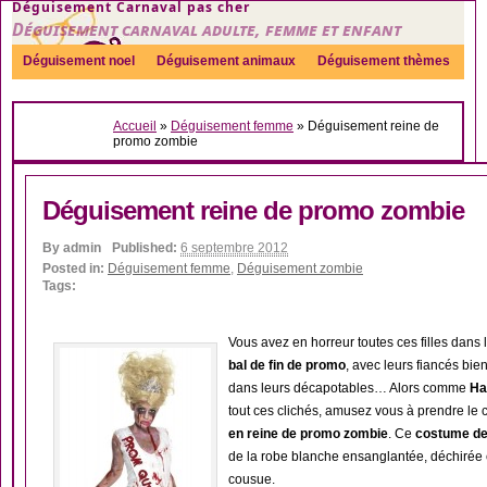
Déguisement Carnaval pas cher
Déguisement carnaval adulte, femme et enfant
Déguisement noel
Déguisement animaux
Déguisement thèmes
Sexy
Déguisement couple
Déguisements par genre
Idées
Accueil
»
Déguisement femme
»
Déguisement reine de
Accessoires
promo zombie
Déguisement reine de promo zombie
By
admin
Published:
6 septembre 2012
Posted in:
Déguisement femme
,
Déguisement zombie
Tags:
Vous avez en horreur toutes ces filles dans 
bal de fin de promo
, avec leurs fiancés bie
dans leurs décapotables… Alors comme
Ha
tout ces clichés, amusez vous à prendre le c
en reine de promo zombie
. Ce
costume de
de la robe blanche ensanglantée, déchirée
cousue.