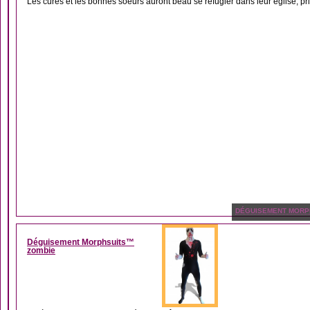
Les curés et les bonnes soeurs auront beau se réfugier dans leur église, pri
DÉGUISEMENT MORP
Déguisement Morphsuits™
zombie