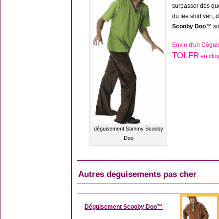
surpasser dès qu
du tee shirt vert,
Scooby Doo
™ sou
Envie d'un Dégu
TOI.FR
en cliq
déguisement Sammy Scooby
Doo
Autres deguisements pas cher
Déguisement Scooby Doo™