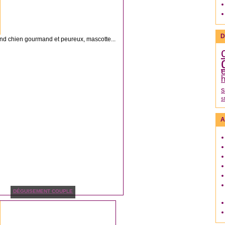
D
nd chien gourmand et peureux, mascotte...
h
s
s
A
DÉGUISEMENT COUPLE