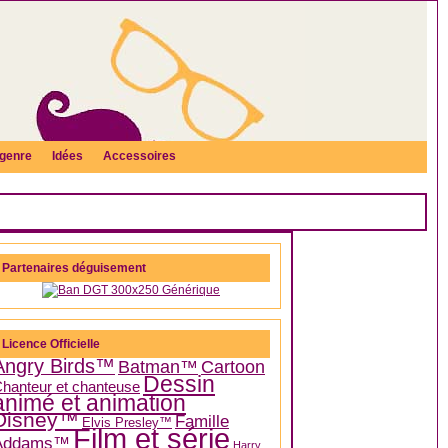
genre
Idées
Accessoires
Partenaires déguisement
Licence Officielle
Angry Birds™
Batman™
Cartoon
Dessin
hanteur et chanteuse
animé et animation
Disney™
Famille
Elvis Presley™
Film et série
Addams™
Harry