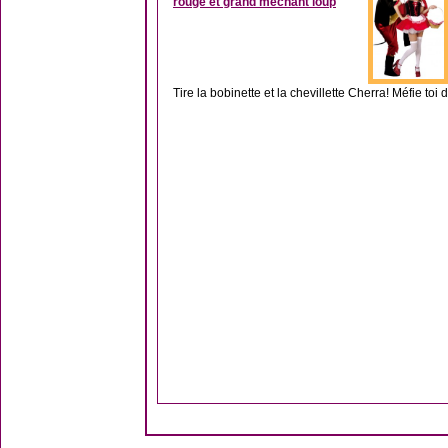
rouge et grand méchant loup
Tire la bobinette et la chevillette Cherra! Méfie toi