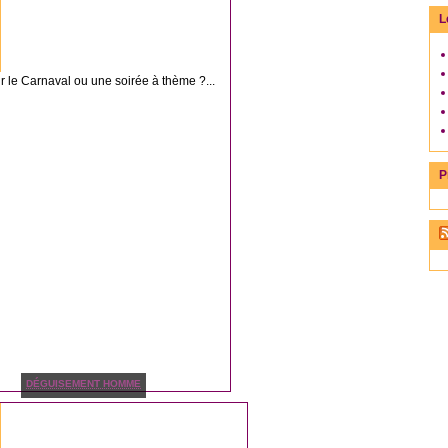
L
le Carnaval ou une soirée à thème ?...
P
DÉGUISEMENT HOMME