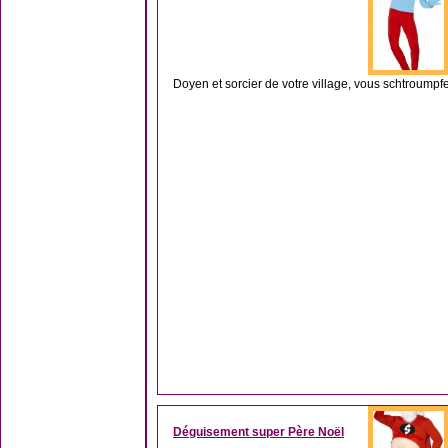
Doyen et sorcier de votre village, vous schtroumpf
Déguisement super Père Noël