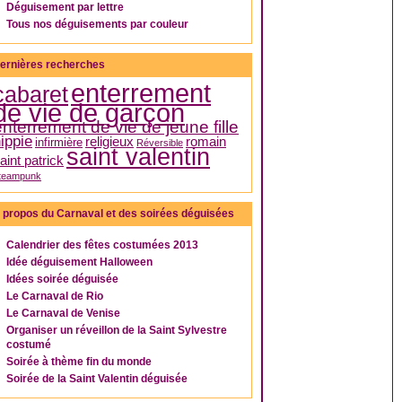
Déguisement par lettre
Tous nos déguisements par couleur
ernières recherches
enterrement
cabaret
de vie de garçon
enterrement de vie de jeune fille
ippie
religieux
romain
infirmière
Réversible
saint valentin
aint patrick
teampunk
 propos du Carnaval et des soirées déguisées
Calendrier des fêtes costumées 2013
Idée déguisement Halloween
Idées soirée déguisée
Le Carnaval de Rio
Le Carnaval de Venise
Organiser un réveillon de la Saint Sylvestre
costumé
Soirée à thème fin du monde
Soirée de la Saint Valentin déguisée