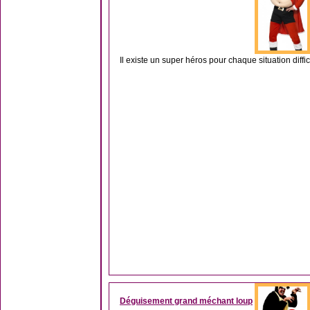
Il existe un super héros pour chaque situation diffi
Déguisement grand méchant loup