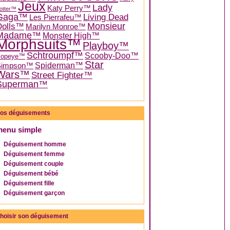
Jeux
Lady
Katy Perry™
otter™
Gaga™
Living Dead
Les Pierrafeu™
Dolls™
Monsieur
Marilyn Monroe™
Madame™
Monster High™
Morphsuits™
Playboy™
Schtroumpf™
Scooby-Doo™
Popeye™
Star
Spiderman™
Simpson™
Wars™
Street Fighter™
Superman™
os déguisements
menu simple
Déguisement homme
Déguisement femme
Déguisement couple
Déguisement bébé
Déguisement fille
Déguisement garçon
hoisir son déguisement