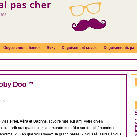
l pas cher
ant
Déguisement thèmes
Sexy
Déguisement couple
Déguisements par 
ooby Doo™
ros
C
olytes,
Fred, Véra et Daphné
, et votre meilleur ami, votre
chien
 allez partir aux quatre coins du monde enquêter sur des phénomènes
aranormaux. Bien que vous soyez un grand peureux, vous réussirez à vous