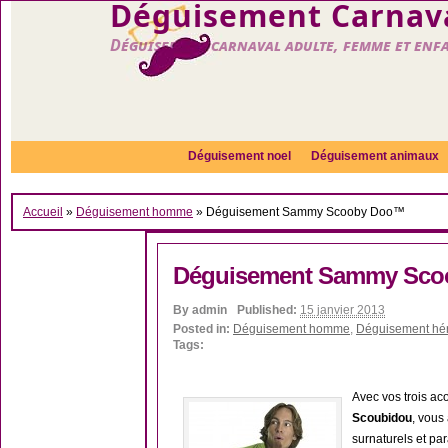
Déguisement Carnava
Déguisement carnaval adulte, femme et enf
Déguisement noel
Déguisement animaux
Accueil
»
Déguisement homme
»
Déguisement Sammy Scooby Doo™
Déguisement Sammy Sc
By
admin
Published:
15 janvier 2013
Posted in:
Déguisement homme
,
Déguisement hé
Tags:
Avec vos trois ac
Scoubidou
, vous
surnaturels et p