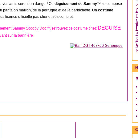
e vos amis seront en danger! Ce
déguisement de Sammy
™ se compose
P
 du pantalon marron, de la perruque et de la barbichette. Un
costume
s licence officielle pas cher et très complet.
DEGUISE
isement Sammy Scooby Doo™, retrouvez ce costume chez
uant sur la bannière
N
DÉGUISEMENT HOMME
C