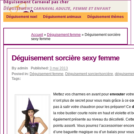
Déguisement Carnaval pas cher
Déguisement carnaval adulte, femme et enfant
Déguisement noel
Déguisement animaux
Déguisement thèmes
Sexy
Déguisement couple
Déguisements par genre
Idées
Accueil
»
Déguisement femme
»
Déguisement sorcière
Accessoires
sexy femme
Déguisement sorcière sexy femme
By
admin
Published:
3 mai 2013
Posted in:
Déguisement femme
,
Déguisement sorcier/sorcière
,
déguisemen
Tags:
Mettez vos charmes en avant pour
envouter
votre
n’ont plus de secret pour vous mais grâce à ce
co
pas à salir votre chaudron pour les préparer! Ce
d
la robe bustier courte noire en haut et violette et
également présente au niveau du décolleté. Cet
pointu assorti. Vous pourrez l’accessoiriser encor
d’une baguette magique ou d’un balais pour vous