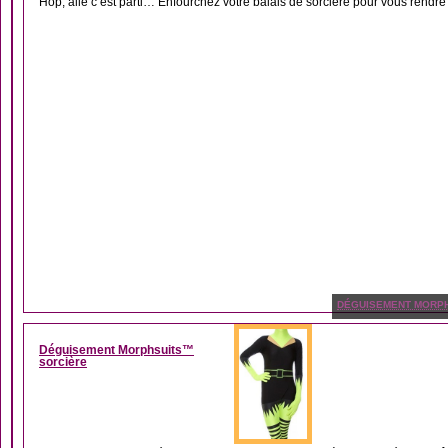
Hop, allé c’est parti… Enfourchez votre balais de sorcière pour vous rendre
DÉGUISEMENT MORP
Déguisement Morphsuits™
sorcière