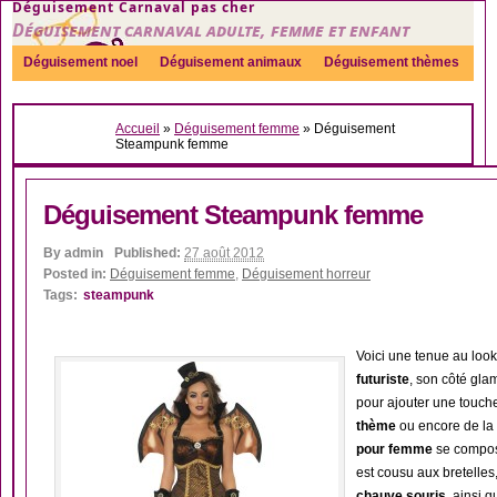
Déguisement Carnaval pas cher
Déguisement carnaval adulte, femme et enfant
Déguisement noel
Déguisement animaux
Déguisement thèmes
Sexy
Déguisement couple
Déguisements par genre
Idées
Accueil
»
Déguisement femme
»
Déguisement
Accessoires
Steampunk femme
Déguisement Steampunk femme
By
admin
Published:
27 août 2012
Posted in:
Déguisement femme
,
Déguisement horreur
Tags:
steampunk
Voici une tenue au loo
futuriste
, son côté gla
pour ajouter une touche
thème
ou encore de la 
pour femme
se compose
est cousu aux bretelles
chauve souris
, ainsi 