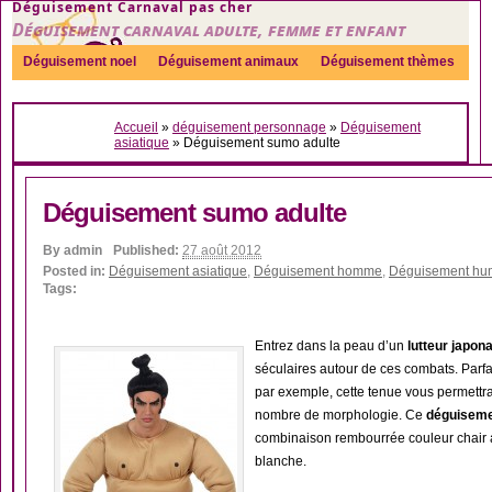
Déguisement Carnaval pas cher
Déguisement carnaval adulte, femme et enfant
Déguisement noel
Déguisement animaux
Déguisement thèmes
Sexy
Déguisement couple
Déguisements par genre
Idées
Accueil
»
déguisement personnage
»
Déguisement
Accessoires
asiatique
»
Déguisement sumo adulte
Déguisement sumo adulte
By
admin
Published:
27 août 2012
Posted in:
Déguisement asiatique
,
Déguisement homme
,
Déguisement hum
Tags:
Entrez dans la peau d’un
lutteur japona
séculaires autour de ces combats. Parfa
par exemple, cette tenue vous permettra
nombre de morphologie. Ce
déguisem
combinaison rembourrée couleur chair a
blanche.