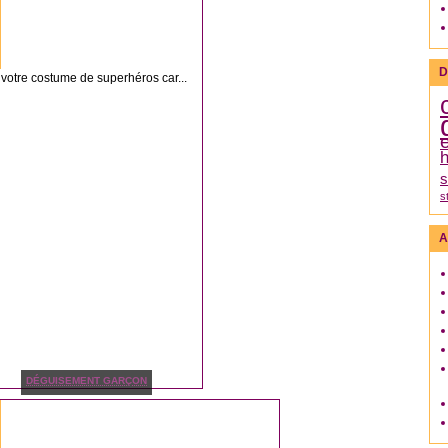
D
r votre costume de superhéros car...
h
s
s
A
DÉGUISEMENT GARÇON