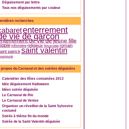
Déguisement par lettre
Tous nos déguisements par couleur
ernières recherches
enterrement
cabaret
de vie de garçon
enterrement de vie de jeune fille
ippie
religieux
romain
infirmière
Réversible
saint valentin
aint patrick
teampunk
 propos du Carnaval et des soirées déguisées
Calendrier des fêtes costumées 2013
Idée déguisement Halloween
Idées soirée déguisée
Le Carnaval de Rio
Le Carnaval de Venise
Organiser un réveillon de la Saint Sylvestre
costumé
Soirée à thème fin du monde
Soirée de la Saint Valentin déguisée