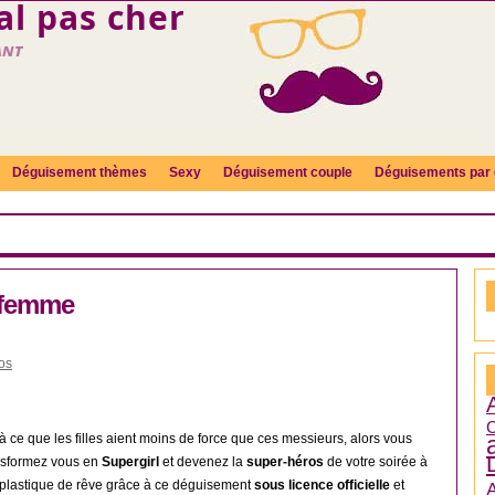
l pas cher
ant
Déguisement thèmes
Sexy
Déguisement couple
Déguisements par 
 femme
os
C
 à ce que les filles aient moins de force que ces messieurs, alors vous
nsformez vous en
Supergirl
et devenez la
super-héros
de votre soirée à
 plastique de rêve grâce à ce déguisement
sous licence officielle
et