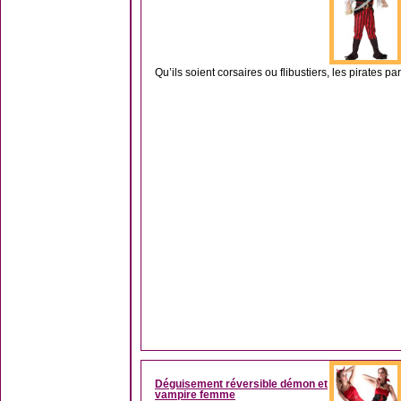
Qu’ils soient corsaires ou flibustiers, les pirates pa
Déguisement réversible démon et
vampire femme