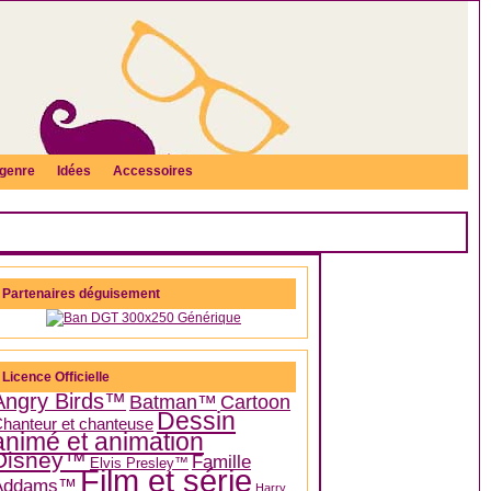
genre
Idées
Accessoires
Partenaires déguisement
Licence Officielle
Angry Birds™
Batman™
Cartoon
Dessin
hanteur et chanteuse
animé et animation
Disney™
Famille
Elvis Presley™
Film et série
Addams™
Harry