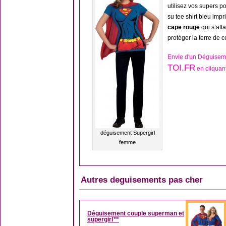
utilisez vos supers 
su tee shirt bleu imp
cape rouge
qui s’att
protéger la terre de 
Envie d'un Déguisem
TOI.FR
en cliquant
déguisement Supergirl
femme
Autres deguisements pas cher
Déguisement couple superman et
supergirl™