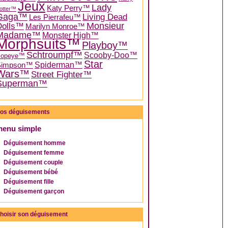
Jeux
Lady
Katy Perry™
otter™
Gaga™
Living Dead
Les Pierrafeu™
Dolls™
Monsieur
Marilyn Monroe™
Madame™
Monster High™
Morphsuits™
Playboy™
Schtroumpf™
Scooby-Doo™
Popeye™
Star
Spiderman™
Simpson™
Wars™
Street Fighter™
Superman™
os déguisements
menu simple
Déguisement homme
Déguisement femme
Déguisement couple
Déguisement bébé
Déguisement fille
Déguisement garçon
hoisir son déguisement