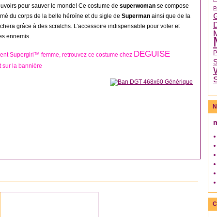
pouvoirs pour sauver le monde! Ce costume de
superwoman
se compose
P
rimé du corps de la belle héroïne et du sigle de
Superman
ainsi que de la
achera grâce à des scratchs. L’accessoire indispensable pour voler et
ces ennemis.
DEGUISE
ent Supergirl™ femme, retrouvez ce costume chez
 sur la bannière
N
DÉGUISEMENT COUPLE
C