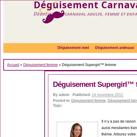
Déguisement Carnava
Déguisement carnaval adulte, femme et enf
Déguisement noel
Déguisement animaux
Accueil
»
Déguisement femme
»
Déguisement Supergirl™ femme
Déguisement Supergirl™
By
admin
Published:
14 novembre 2012
Posted in:
Déguisement femme
,
Déguisement hér
Tags:
Il n’y a pas de raison
aussi mesdames tra
thème. Arborez votre