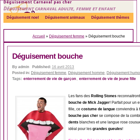
Déguisement Carnaval pas cher
Déguisement carnaval adulte, femme et enfant
Déguisement noel
Déguisement animaux
Déguisement thèmes
Sexy
Déguisement couple
Déguisements par genre
Idées
Accueil
»
Déguisement femme
»
Déguisement bouche
Accessoires
Déguisement bouche
By
admin
Published:
16 avril 2013
Posted in:
Déguisement femme
,
Déguisement homme
,
Déguisement humor
Tags:
enterrement de vie de garçon
,
enterrement de vie de jeune fille
Les fans des
Rolling Stones
reconnaitront
bouche de Mick Jagger
! Parfait pour un
fille, ce
costume de langue
conviendra à 
bouche pas cher
se compose de la combi
dents
blanches et une langue rose cousue 
idéal pour les
grandes gueules
!