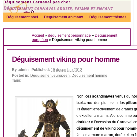
Déguisement Carnaval pas cher
Déguisement carnaval adulte, femme et enfant
Déguisement noel
Déguisement animaux
Déguisement thèmes
Sexy
Déguisement couple
Déguisements par genre
Idées
Accueil
»
déguisement personnage
»
Déguisement
Accessoires
européen
»
Déguisement viking pour homme
Déguisement viking pour homme
By
admin
Published:
19 décembre 2012
Posted in:
Déguisement européen
,
Déguisement homme
Tags:
Non, ces
scandinaves
venus du
nor
barbares
, des pirates ou des
pilleur
Ils étaient effectivement de grands 
d’excellents marins. Alors comme eu
drakkar
à l’occasion du Carnaval c
déguisement de viking pour homm
fausse armure marron, dorée et en f