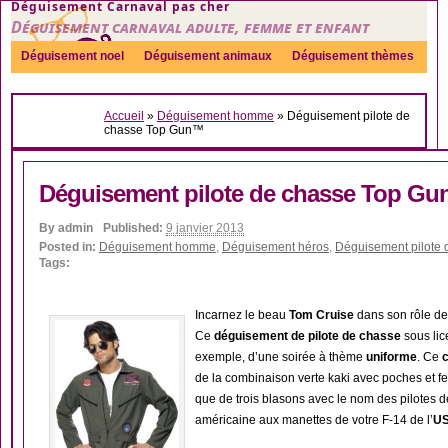
Déguisement Carnaval pas cher
Déguisement carnaval adulte, femme et enfant
Déguisement noel
Déguisement animaux
Déguisement thèmes
Sexy
Déguisement couple
Déguisements par genre
Idées
Accueil
»
Déguisement homme
»
Déguisement pilote de
Accessoires
chasse Top Gun™
Déguisement pilote de chasse Top G
By
admin
Published:
9 janvier 2013
Posted in:
Déguisement homme
,
Déguisement héros
,
Déguisement pilote d
Tags:
Incarnez le beau
Tom Cruise
dans son rôle d
Ce
déguisement de pilote de chasse
sous lice
exemple, d’une soirée à thème
uniforme
. Ce
de la combinaison verte kaki avec poches et f
que de trois blasons avec le nom des pilotes de
américaine aux manettes de votre F-14 de l’
US