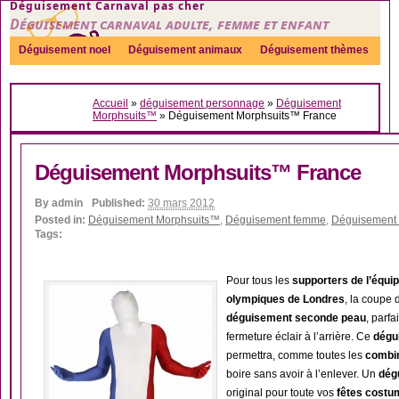
Déguisement Carnaval pas cher
Déguisement carnaval adulte, femme et enfant
Déguisement noel
Déguisement animaux
Déguisement thèmes
Sexy
Déguisement couple
Déguisements par genre
Idées
Accueil
»
déguisement personnage
»
Déguisement
Accessoires
Morphsuits™
»
Déguisement Morphsuits™ France
Déguisement Morphsuits™ France
By
admin
Published:
30 mars 2012
Posted in:
Déguisement Morphsuits™
,
Déguisement femme
,
Déguisement
Tags:
Pour tous les
supporters de l’équi
olympiques de Londres
, la coupe 
déguisement seconde peau
, parfa
fermeture éclair à l’arrière. Ce
dégu
permettra, comme toutes les
combi
boire sans avoir à l’enlever. Un
dég
original pour toute vos
fêtes cost