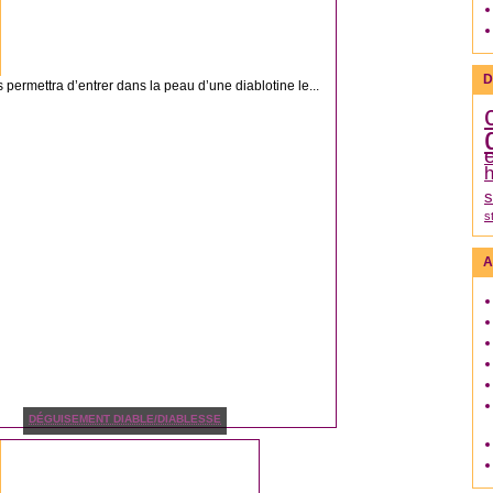
D
 permettra d’entrer dans la peau d’une diablotine le...
h
s
s
A
DÉGUISEMENT DIABLE/DIABLESSE