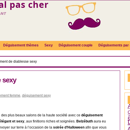
l pas cher
ant
Déguisement thèmes
Sexy
Déguisement couple
Déguisements par 
ment de diablesse sexy
 sexy
ement femme
,
déguisement sexy
C
 des plus beaux salons de la haute société avec ce
déguisement
élégant et sexy
, aux finitions riches et soignées.
Belzébuth
aura eu
voyer sur terre à l’occasion de la
soirée d’Halloween
afin que vous