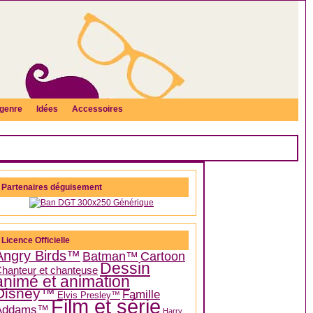
genre
Idées
Accessoires
Partenaires déguisement
Licence Officielle
Angry Birds™
Batman™
Cartoon
Dessin
hanteur et chanteuse
animé et animation
Disney™
Famille
Elvis Presley™
Film et série
Addams™
Harry