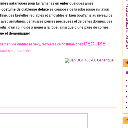
rmes sataniques
pour lui ramenez en
enfer
quelques âmes
P
e
costume de diablesse deluxe
se compose de la robe rouge imitation
itrine, des bretelles réglables et amovibles et bien bouffante au niveau de
t avec armatures, de fausses pierres précieuses et de belles dorures, des
ortis, d’un col rigide à nouer à la robe, ainsi que d’une paire de cornes.
ue et démoniaque
!
DEGUISE
sement de diablesse sexy, retrouvez ce costume chez
quant sur la bannière
N
DÉGUISEMENT DIABLE/DIABLESSE
C