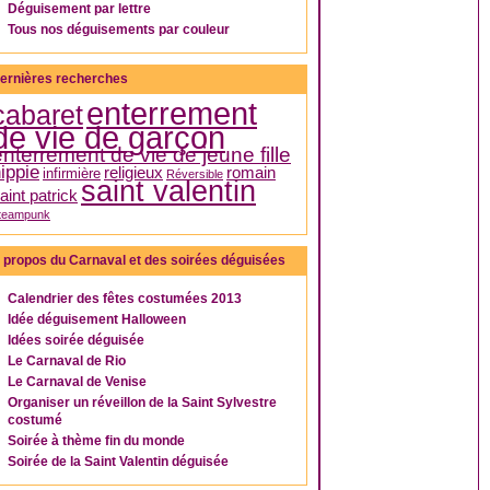
Déguisement par lettre
Tous nos déguisements par couleur
ernières recherches
enterrement
cabaret
de vie de garçon
enterrement de vie de jeune fille
ippie
religieux
romain
infirmière
Réversible
saint valentin
aint patrick
teampunk
 propos du Carnaval et des soirées déguisées
Calendrier des fêtes costumées 2013
Idée déguisement Halloween
Idées soirée déguisée
Le Carnaval de Rio
Le Carnaval de Venise
Organiser un réveillon de la Saint Sylvestre
costumé
Soirée à thème fin du monde
Soirée de la Saint Valentin déguisée