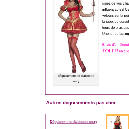
usiez de vos
cha
influençables! C
velours sur la po
la jupe, du corse
tours de bras ass
Une tenue
baroq
Envie d'un Dégui
TOI.FR
en cli
déguisement de diablesse
sexy
Autres deguisements pas cher
Déguisement diablesse sexy