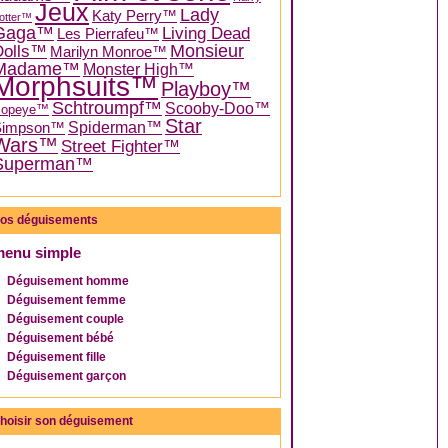
Jeux
Lady
Katy Perry™
otter™
Gaga™
Living Dead
Les Pierrafeu™
Dolls™
Monsieur
Marilyn Monroe™
Madame™
Monster High™
Morphsuits™
Playboy™
Schtroumpf™
Scooby-Doo™
Popeye™
Star
Spiderman™
Simpson™
Wars™
Street Fighter™
Superman™
os déguisements
menu simple
Déguisement homme
Déguisement femme
Déguisement couple
Déguisement bébé
Déguisement fille
Déguisement garçon
hoisir son déguisement