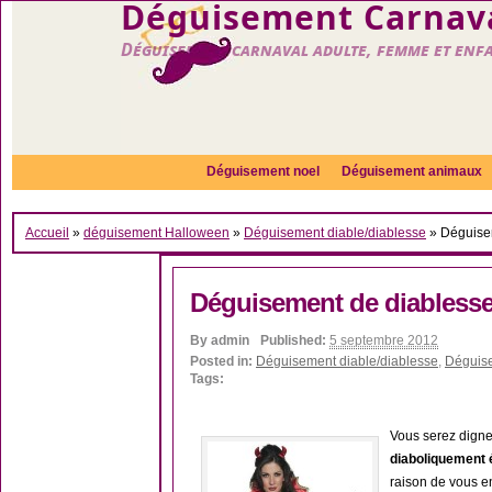
Déguisement Carnava
Déguisement carnaval adulte, femme et enf
Déguisement noel
Déguisement animaux
Accueil
»
déguisement Halloween
»
Déguisement diable/diablesse
»
Déguise
Déguisement de diablesse
By
admin
Published:
5 septembre 2012
Posted in:
Déguisement diable/diablesse
,
Déguis
Tags:
Vous serez digne
diaboliquement 
raison de vous en