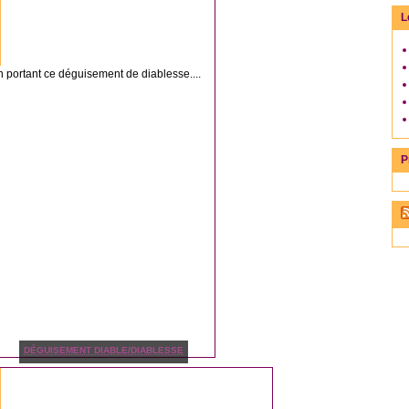
L
n portant ce déguisement de diablesse....
P
DÉGUISEMENT DIABLE/DIABLESSE