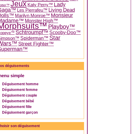
Jeux
Lady
Katy Perry™
otter™
Gaga™
Living Dead
Les Pierrafeu™
Dolls™
Monsieur
Marilyn Monroe™
Madame™
Monster High™
Morphsuits™
Playboy™
Schtroumpf™
Scooby-Doo™
Popeye™
Star
Spiderman™
Simpson™
Wars™
Street Fighter™
Superman™
os déguisements
menu simple
Déguisement homme
Déguisement femme
Déguisement couple
Déguisement bébé
Déguisement fille
Déguisement garçon
hoisir son déguisement