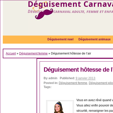
Déguisement Carnava
Déguisement carnaval adulte, femme et enf
Déguisement noel
Déguisement animaux
Accueil
»
Déguisement femme
»
Déguisement hôtesse de l’air
Déguisement hôtesse de l’
By
admin
Published:
9 janvier 2013
Posted in:
Déguisement femme
,
Déguisement pilot
Tags:
Vous en avez rêvé quand vo
Vous allez enfin pouvoir 
sécurité, renseigner les pa