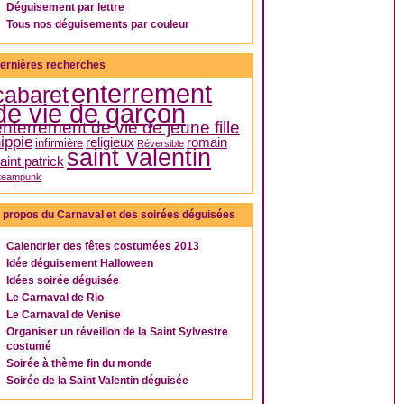
Déguisement par lettre
Tous nos déguisements par couleur
ernières recherches
enterrement
cabaret
de vie de garçon
enterrement de vie de jeune fille
ippie
religieux
romain
infirmière
Réversible
saint valentin
aint patrick
teampunk
 propos du Carnaval et des soirées déguisées
Calendrier des fêtes costumées 2013
Idée déguisement Halloween
Idées soirée déguisée
Le Carnaval de Rio
Le Carnaval de Venise
Organiser un réveillon de la Saint Sylvestre
costumé
Soirée à thème fin du monde
Soirée de la Saint Valentin déguisée