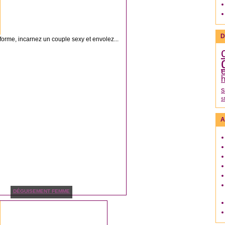
D
orme, incarnez un couple sexy et envolez...
h
s
s
A
DÉGUISEMENT FEMME