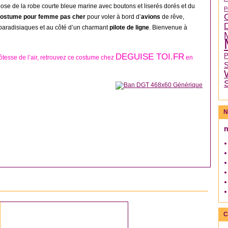
se de la robe courte bleue marine avec boutons et liserés dorés et du
P
ostume pour femme pas cher
pour voler à bord d’
avions
de rêve,
 paradisiaques et au côté d’un charmant
pilote de ligne
. Bienvenue à
DEGUISE TOI.FR
tesse de l’air, retrouvez ce costume chez
en
N
DÉGUISEMENT COUPLE
C