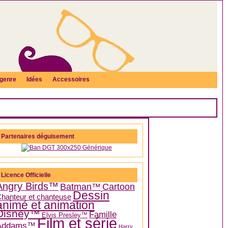
genre
Idées
Accessoires
Partenaires déguisement
Licence Officielle
Angry Birds™
Batman™
Cartoon
Dessin
hanteur et chanteuse
animé et animation
Disney™
Famille
Elvis Presley™
Film et série
Addams™
Harry