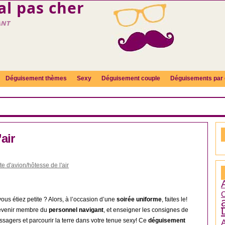
l pas cher
ant
Déguisement thèmes
Sexy
Déguisement couple
Déguisements par 
air
e d'avion/hôtesse de l'air
C
us étiez petite ? Alors, à l’occasion d’une
soirée uniforme
, faites le!
devenir membre du
personnel navigant
, et enseigner les consignes de
ssagers et parcourir la terre dans votre tenue sexy! Ce
déguisement