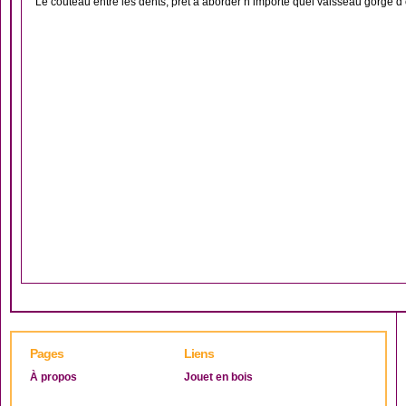
Le couteau entre les dents, prêt à aborder n’importe quel vaisseau gorgé d’o
Pages
Liens
À propos
Jouet en bois