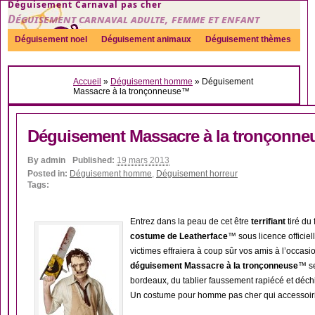
Déguisement Carnaval pas cher
Déguisement carnaval adulte, femme et enfant
Déguisement noel
Déguisement animaux
Déguisement thèmes
Sexy
Déguisement couple
Déguisements par genre
Idées
Accueil
»
Déguisement homme
»
Déguisement
Accessoires
Massacre à la tronçonneuse™
Déguisement Massacre à la tronçonn
By
admin
Published:
19 mars 2013
Posted in:
Déguisement homme
,
Déguisement horreur
Tags:
Entrez dans la peau de cet être
terrifiant
tiré du
costume de Leatherface
™ sous licence officie
victimes effraiera à coup sûr vos amis à l’occasi
déguisement Massacre à la tronçonneuse
™ se
bordeaux, du tablier faussement rapiécé et déch
Un costume pour homme pas cher qui accessoiris