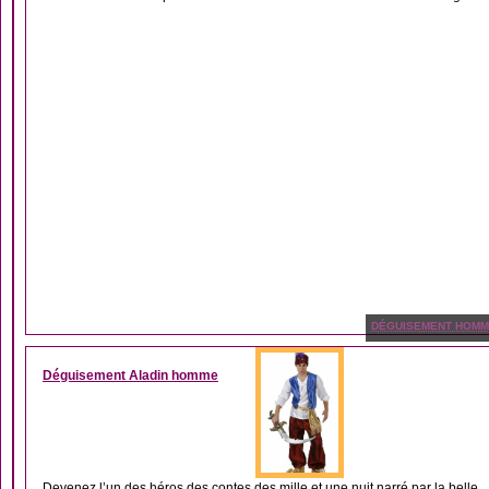
DÉGUISEMENT HOM
Déguisement Aladin homme
Devenez l’un des héros des contes des mille et une nuit narré par la belle...