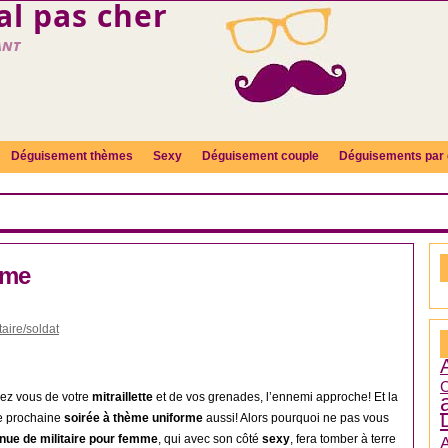
l pas cher
ant
Déguisement thèmes
Sexy
Déguisement couple
Déguisements par 
mme
aire/soldat
C
mez vous de votre
mitraillette
et de vos grenades, l’ennemi approche! Et la
re prochaine
soirée à thème uniforme
aussi! Alors pourquoi ne pas vous
nue de militaire pour femme
, qui avec son côté
sexy
, fera tomber à terre