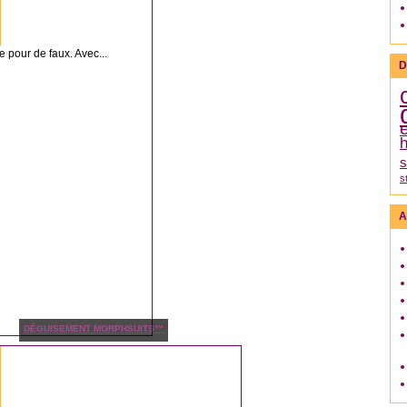
e pour de faux. Avec...
D
h
s
s
A
DÉGUISEMENT MORPHSUITS™