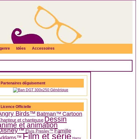
genre
Idées
Accessoires
Partenaires déguisement
Licence Officielle
Angry Birds™
Batman™
Cartoon
Dessin
hanteur et chanteuse
animé et animation
Disney™
Famille
Elvis Presley™
Film et série
Addams™
Harry