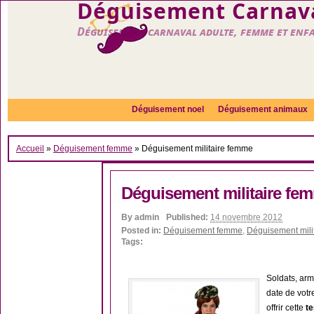
Déguisement Carnava
Déguisement carnaval adulte, femme et enf
Déguisement noel
Déguisement animaux
Accueil
»
Déguisement femme
»
Déguisement militaire femme
Déguisement militaire fe
By
admin
Published:
14 novembre 2012
Posted in:
Déguisement femme
,
Déguisement milit
Tags:
Soldats, ar
date de vot
offrir cette
te