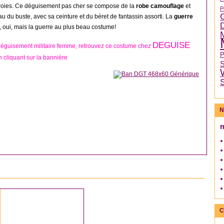
proies. Ce déguisement pas cher se compose de la
robe camouflage
et
P
au du buste, avec sa ceinture et du béret de fantassin assorti. La
guerre
, oui, mais la guerre au plus beau costume!
DEGUISE
Déguisement militaire femme, retrouvez ce costume chez
 cliquant sur la bannière
N
DÉGUISEMENT GARÇON
C