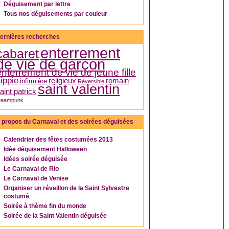
Déguisement par lettre
Tous nos déguisements par couleur
ernières recherches
enterrement
cabaret
de vie de garçon
enterrement de vie de jeune fille
ippie
religieux
romain
infirmière
Réversible
saint valentin
aint patrick
teampunk
 propos du Carnaval et des soirées déguisées
Calendrier des fêtes costumées 2013
Idée déguisement Halloween
Idées soirée déguisée
Le Carnaval de Rio
Le Carnaval de Venise
Organiser un réveillon de la Saint Sylvestre
costumé
Soirée à thème fin du monde
Soirée de la Saint Valentin déguisée