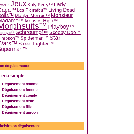
Jeux
Lady
Katy Perry™
otter™
Gaga™
Living Dead
Les Pierrafeu™
Dolls™
Monsieur
Marilyn Monroe™
Madame™
Monster High™
Morphsuits™
Playboy™
Schtroumpf™
Scooby-Doo™
Popeye™
Star
Spiderman™
Simpson™
Wars™
Street Fighter™
Superman™
os déguisements
menu simple
Déguisement homme
Déguisement femme
Déguisement couple
Déguisement bébé
Déguisement fille
Déguisement garçon
hoisir son déguisement