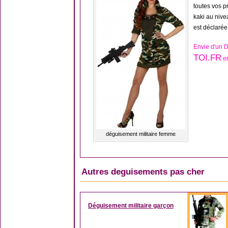
toutes vos 
kaki au nive
est déclarée
Envie d'un 
TOI.FR
en
déguisement militaire femme
Autres deguisements pas cher
Déguisement militaire garçon