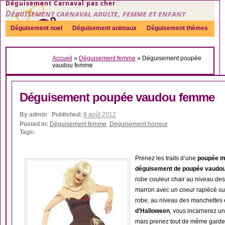
Déguisement Carnaval pas cher
Déguisement carnaval adulte, femme et enfant
Déguisement noel
Déguisement animaux
Déguisement thèmes
Sexy
Déguisement couple
Déguisements par genre
Idées
Accueil
»
Déguisement femme
»
Déguisement poupée
Accessoires
vaudou femme
Déguisement poupée vaudou femme
By
admin
Published:
8 août 2012
Posted in:
Déguisement femme
,
Déguisement horreur
Tags:
Prenez les traits d’une
poupée ma
déguisement de poupée vaudo
robe couleur chair au niveau des
marron avec un coeur rapiécé sur
robe, au niveau des manchettes et 
d’Halloween
, vous incarnerez u
mais prenez tout de même garde 