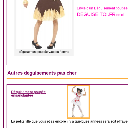
Envie d'un Déguisement poupée
DEGUISE TOI.FR
en cliqu
déguisement poupée vaudou femme
Autres deguisements pas cher
DÉGUISEMENT FEMM
Déguisement poupée
ensanglantée
La petite fille que vous étiez encore il y a quelques années sera soit effrayée